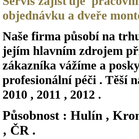
Servis zajišťuje pracovní
objednávku a dveře monto
Naše firma působí na trhu 
jejím hlavním zdrojem př
zákazníka vážíme a posk
profesionální péči . Těší 
2010 , 2011 , 2012 .
Působnost : Hulín , Krom
‚ ČR .